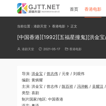
首页
香港电影
当前位置：
港剧天堂
香港电影
正文
[中国香港][1992][五福星撞鬼][洪金宝/
港剧天堂
2021-05-17
香港电影
导演:
洪金宝
/
曾志伟
/ 元奎 / 刘观伟
编剧: 黄炳耀
主演: 洪金宝 / 曾志伟 /
陈百祥
/
冯淬帆
/
吴耀汉
类型: 喜剧
制片国家/地区: 中国香港
语言: 粤语