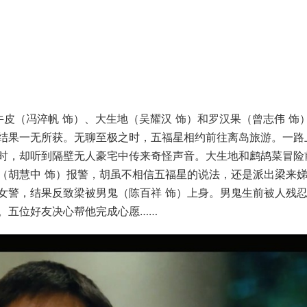
牛皮（冯淬帆 饰）、大生地（吴耀汉 饰）和罗汉果（曾志伟 饰
结果一无所获。无聊至极之时，五福星相约前往离岛旅游。一路
时，却听到隔壁无人豪宅中传来奇怪声音。大生地和鹧鸪菜冒险
（胡慧中 饰）报警，胡虽不相信五福星的说法，还是派出梁来
女警，结果反致梁被男鬼（陈百祥 饰）上身。男鬼生前被人残
。五位好友决心帮他完成心愿……