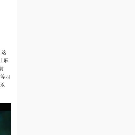
）这
上麻
前
娣等四
忍杀