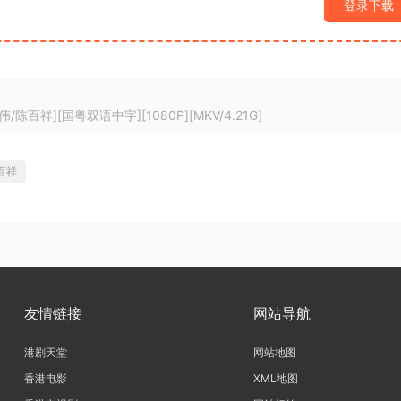
登录下载
陈百祥][国粤双语中字][1080P][MKV/4.21G]
百祥
友情链接
网站导航
港剧天堂
网站地图
香港电影
XML地图