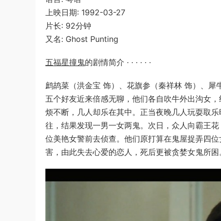
上映日期: 1992-03-27
片长: 92分钟
又名: Ghost Punting
五福星撞鬼
的剧情简介 · · · · · ·
鹧鸪菜（洪金宝 饰）、花旗参（秦祥林 饰）、犀
五个好友近来倍感无聊，他们各自吹牛外出沟女，
烦不断，几人却乐在其中。正当夜晚几人玩耍取乐
往，结果发现一男一女两鬼。次日，众人向霸王花
位美艳女警前去侦查。他们原打算在鬼屋捉弄四位
害，由此失去心爱的恋人，死后更被贪婪女鬼所困