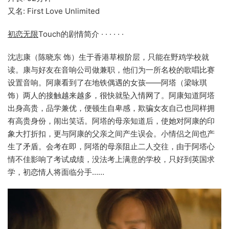
又名: First Love Unlimited
初恋无限
Touch的剧情简介 · · · · · ·
沈志康（陈晓东 饰）生于香港草根阶层，只能在野鸡学校就
读。康与好友在音响公司做兼职，他们为一所名校的歌唱比赛
设置音响。阿康看到了在地铁偶遇的女孩——阿塔（梁咏琪
饰）两人的接触越来越多，很快就坠入情网了。阿康知道阿塔
出身高贵，品学兼优，便顿生自卑感，欺骗女友自己也同样拥
有高贵身份，闹出笑话。阿塔的母亲知道后，使她对阿康的印
象大打折扣，更与阿康的父亲之间产生误会。小情侣之间也产
生了矛盾。会考在即，阿塔的母亲阻止二人交往，由于阿塔心
情不佳影响了考试成绩，没法考上满意的学校，只好到英国求
学，初恋情人将面临分手……