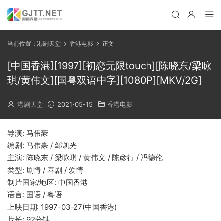
当前位置：
港剧天堂
香港电影
正文
[中国香港][1997][初恋无限touch][陈晓东/梁咏
琪/黄伟文][国粤双语中字][1080P][MKV/2G]
港剧天堂
2021-05-15
香港电影
导演: 马伟豪
编剧: 马伟豪 / 邹凯光
主演:
陈晓东
/
梁咏琪
/
黄伟文
/
陈彦行
/
冯德伦
类型: 剧情 / 喜剧 / 爱情
制片国家/地区: 中国香港
语言: 国语 / 粤语
上映日期: 1997-03-27(中国香港)
片长: 92分钟