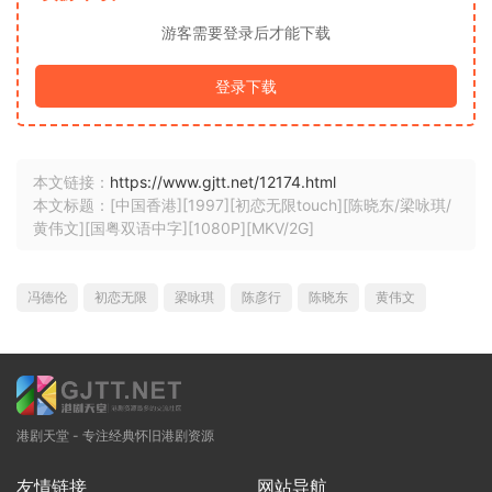
游客需要登录后才能下载
登录下载
本文链接：
https://www.gjtt.net/12174.html
本文标题：[中国香港][1997][初恋无限touch][陈晓东/梁咏琪/
黄伟文][国粤双语中字][1080P][MKV/2G]
冯德伦
初恋无限
梁咏琪
陈彦行
陈晓东
黄伟文
港剧天堂 - 专注经典怀旧港剧资源
友情链接
网站导航