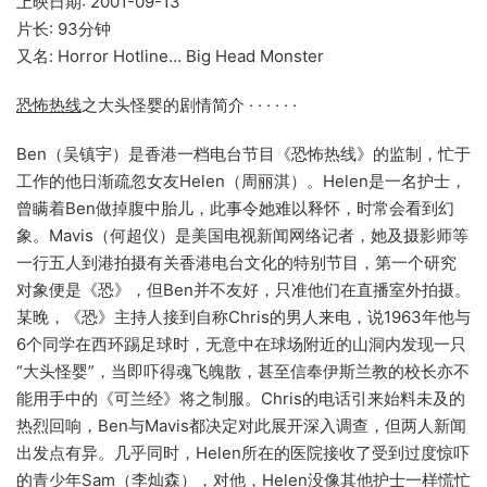
上映日期: 2001-09-13
片长: 93分钟
又名: Horror Hotline… Big Head Monster
恐怖热线
之大头怪婴的剧情简介 · · · · · ·
Ben（吴镇宇）是香港一档电台节目《恐怖热线》的监制，忙于
工作的他日渐疏忽女友Helen（周丽淇）。Helen是一名护士，
曾瞒着Ben做掉腹中胎儿，此事令她难以释怀，时常会看到幻
象。Mavis（何超仪）是美国电视新闻网络记者，她及摄影师等
一行五人到港拍摄有关香港电台文化的特别节目，第一个研究
对象便是《恐》，但Ben并不友好，只准他们在直播室外拍摄。
某晚，《恐》主持人接到自称Chris的男人来电，说1963年他与
6个同学在西环踢足球时，无意中在球场附近的山洞内发现一只
“大头怪婴”，当即吓得魂飞魄散，甚至信奉伊斯兰教的校长亦不
能用手中的《可兰经》将之制服。Chris的电话引来始料未及的
热烈回响，Ben与Mavis都决定对此展开深入调查，但两人新闻
出发点有异。几乎同时，Helen所在的医院接收了受到过度惊吓
的青少年Sam（李灿森），对他，Helen没像其他护士一样慌忙