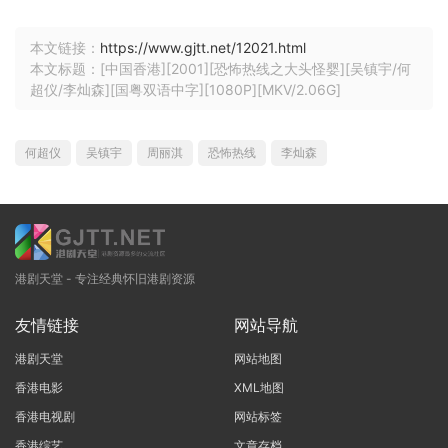
本文链接：
https://www.gjtt.net/12021.html
本文标题：[中国香港][2001][恐怖热线之大头怪婴][吴镇宇/何
超仪/李灿森][国粤双语中字][1080P][MKV/2.06G]
何超仪
吴镇宇
周丽淇
恐怖热线
李灿森
港剧天堂 - 专注经典怀旧港剧资源
友情链接
网站导航
港剧天堂
网站地图
香港电影
XML地图
香港电视剧
网站标签
香港综艺
文章存档