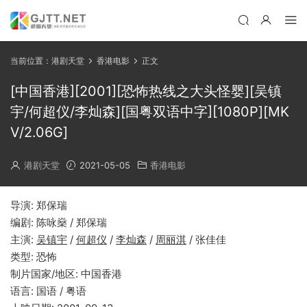
当前位置：
港剧天堂
香港电影
正文
[中国香港][2001][恐怖热线之大头怪婴][吴镇
宇/何超仪/李灿森][国粤双语中字][1080P][MK
V/2.06G]
港剧天堂
2021-05-05
香港电影
导演: 郑保瑞
编剧: 陈咏燊 / 郑保瑞
主演:
吴镇宇
/
何超仪
/
李灿森
/
周丽淇
/ 张佳佳
类型: 恐怖
制片国家/地区: 中国香港
语言: 国语 / 粤语