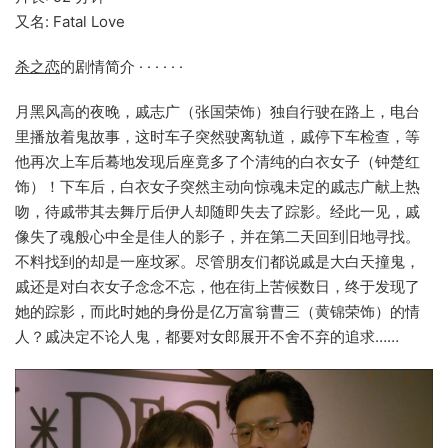
又名: Fatal Love
杀之恋
的剧情简介 · · · · · ·
月黑风高的夜晚，戚志广（张国荣饰）独自行驶在路上，电台
里播放着鬼故事，这时车子突然驶离轨道，戚停下车检查，等
他再次上车后蓦地发现后座竟多了个清纯的白衣女子（钟楚红
饰）！下车后，白衣女子突然主动向惊魂未定的戚志广献上热
吻，待戚带其去舞厅后伊人却随即失去了踪影。经此一见，戚
像失了魂般心中全是佳人的影子，并在第二天回到旧地寻找。
不料找到的却是一座坟冢。尽管朋友们都说戚是大白天撞鬼，
戚还是对白衣女子念念不忘，他在街上苦候数日，终于发现了
她的踪影，而此时她的身份是亿万富翁曹三（黄锦荣饰）的情
人？戚决定不论人鬼，都要对女郎展开不舍不弃的追求……