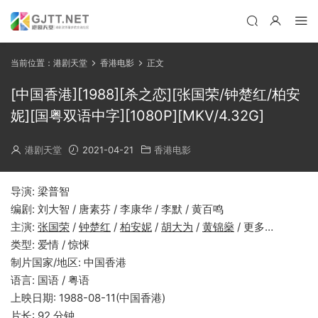
当前位置：
港剧天堂
香港电影
正文
[中国香港][1988][杀之恋][张国荣/钟楚红/柏安
妮][国粤双语中字][1080P][MKV/4.32G]
港剧天堂
2021-04-21
香港电影
导演: 梁普智
编剧: 刘大智 / 唐素芬 / 李康华 / 李默 / 黄百鸣
主演:
张国荣
/
钟楚红
/
柏安妮
/
胡大为
/
黄锦燊
/ 更多…
类型: 爱情 / 惊悚
制片国家/地区: 中国香港
语言: 国语 / 粤语
上映日期: 1988-08-11(中国香港)
片长: 92 分钟