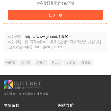
游客需要登录后才能下载
登录下载
本文链接：
https://www.gjtt.net/11820.html
本文标题：[中国香港][1988][杀之恋][张国荣/钟楚红/柏安妮]
[国粤双语中字][1080P][MKV/4.32G]
张国荣
杀之恋
柏安妮
胡大为
钟楚红
黄锦燊
港剧天堂 - 专注经典怀旧港剧资源
友情链接
网站导航