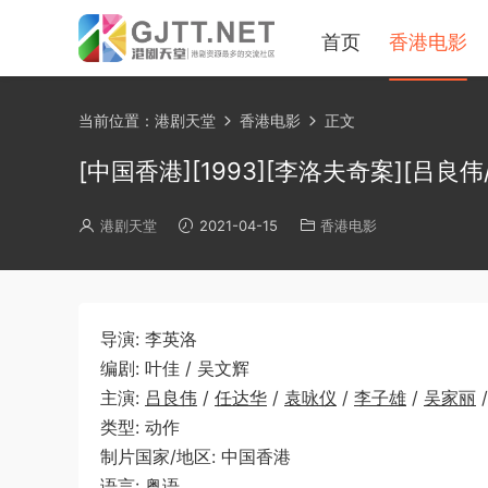
首页
香港电影
当前位置：
港剧天堂
香港电影
正文
[中国香港][1993][李洛夫奇案][吕良伟/
港剧天堂
2021-04-15
香港电影
导演: 李英洛
编剧: 叶佳 / 吴文辉
主演:
吕良伟
/
任达华
/
袁咏仪
/
李子雄
/
吴家丽
类型: 动作
制片国家/地区: 中国香港
语言: 粤语