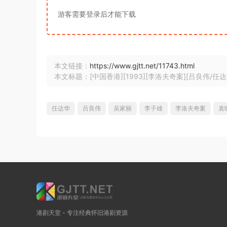
游客需要登录后才能下载
本文链接：
https://www.gjtt.net/11743.html
本文标题：[中国香港][1993][李洛夫奇案][吕良伟/任达华/
任达华
吕良伟
吴家丽
李子雄
李洛夫奇案
袁
港剧天堂 - 专注经典怀旧港剧资源