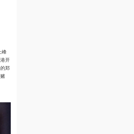
上峰
香港开
酒的郑
百赌