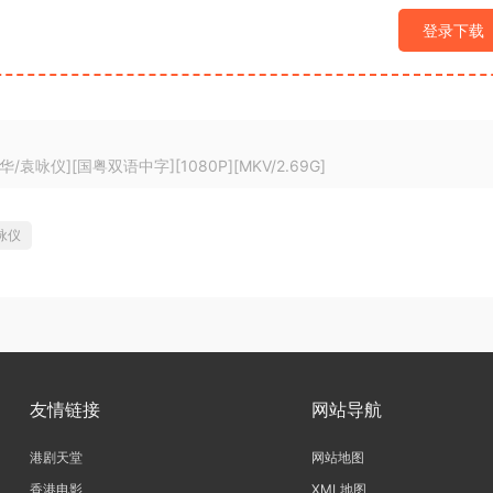
登录下载
袁咏仪][国粤双语中字][1080P][MKV/2.69G]
咏仪
友情链接
网站导航
港剧天堂
网站地图
香港电影
XML地图