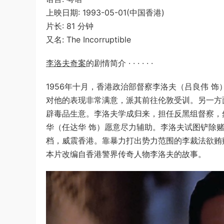
上映日期: 1993-05-01(中国香港)
片长: 81 分钟
又名: The Incorruptible
李洛夫奇案
的剧情简介 · · · · · ·
1956年十月，香港政治部督察李洛夫（吕良伟 
对他的表现非常满意，派其前往伦敦受训。另一方
辟毒品生意。李洛夫学成归来，担任反黑组督察，
华（任达华 饰）愿意尽力辅助。李洛夫试图铲除
档，威震香港。靠暴力打出势力范围的李裁法欲贿
本片改编自香港警界传奇人物李洛夫的故事。