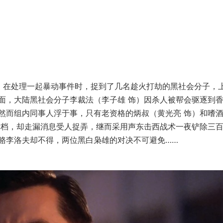
饰）在处理一起暴动事件时，捉到了几名趁火打劫的黑社会分子，
面，大陆黑社会分子李裁法（李子雄 饰）因杀人被帮会驱逐到
然而组内同事人浮于事，只有老资格的炳叔（黄光亮 饰）和嗜
赌档，却走漏消息受人捉弄，继而采用声东击西战术一夜铲除三
赂李洛夫却不得，两位黑白枭雄的对决不可避免……