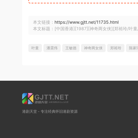
本文链接：
https://www.gjtt.net/11735.html
本文标题：[中国香港][1987][神奇两女侠][郑裕玲/叶童/王敏
叶童
潘震伟
王敏德
神奇两女侠
郑裕玲
陈家
港剧天堂 - 专注经典怀旧港剧资源