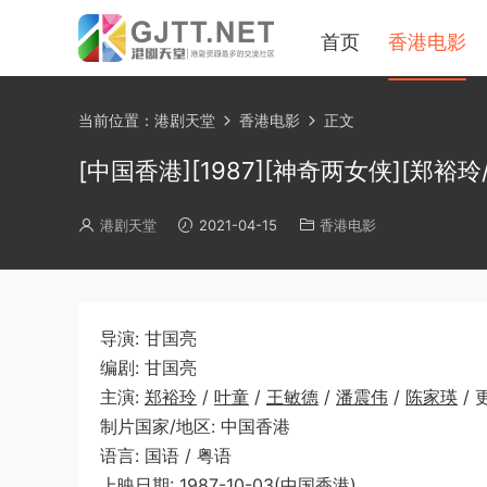
首页
香港电影
当前位置：
港剧天堂
香港电影
正文
[中国香港][1987][神奇两女侠][郑裕玲/
港剧天堂
2021-04-15
香港电影
导演: 甘国亮
编剧: 甘国亮
主演:
郑裕玲
/
叶童
/
王敏德
/
潘震伟
/
陈家瑛
/ 
制片国家/地区: 中国香港
语言: 国语 / 粤语
上映日期: 1987-10-03(中国香港)