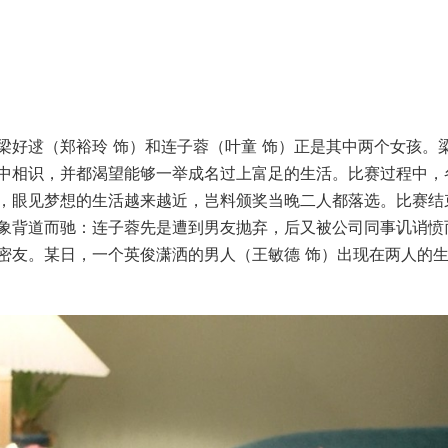
梁好逑（郑裕玲 饰）和连子蓉（叶童 饰）正是其中两个女孩。
中相识，并都渴望能够一举成名过上富足的生活。比赛过程中，
，眼见梦想的生活越来越近，岂料颁奖当晚二人都落选。比赛结
象背道而驰：连子蓉先是遭到男友抛弃，后又被公司同事讥诮愤
密友。某日，一个英俊潇洒的男人（王敏德 饰）出现在两人的