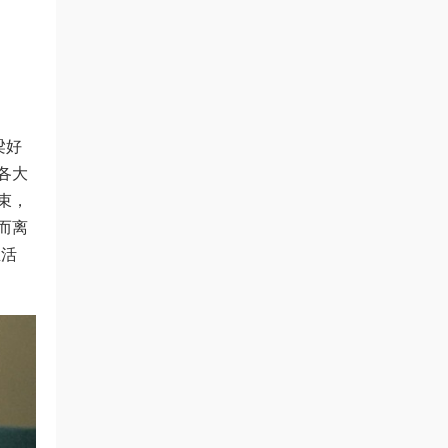
梁好
各大
束，
而离
生活