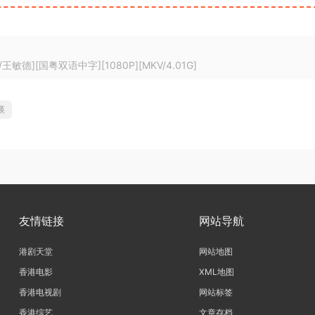
德][国粤双语中字][1080P][MKV/4.01G]
瑛
友情链接
网站导航
港剧天堂
网站地图
香港电影
XML地图
香港电视剧
网站标签
香港综艺
文章存档