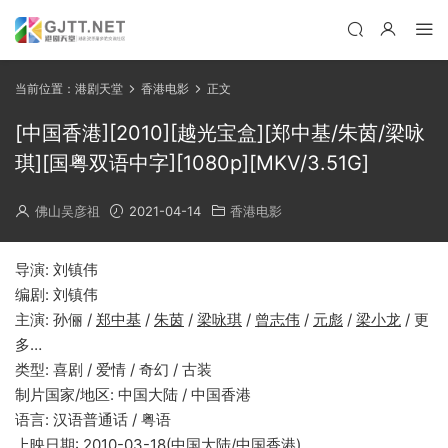
当前位置：
港剧天堂
香港电影
正文
[中国香港][2010][越光宝盒][郑中基/朱茵/梁咏
琪][国粤双语中字][1080p][MKV/3.51G]
佛山吴彦祖
2021-04-14
香港电影
导演: 刘镇伟
编剧: 刘镇伟
主演: 孙俪 /
郑中基
/
朱茵
/
梁咏琪
/
曾志伟
/
元彪
/
梁小龙
/ 更
多…
类型: 喜剧 / 爱情 / 奇幻 / 古装
制片国家/地区: 中国大陆 / 中国香港
语言: 汉语普通话 / 粤语
上映日期: 2010-03-18(中国大陆/中国香港)