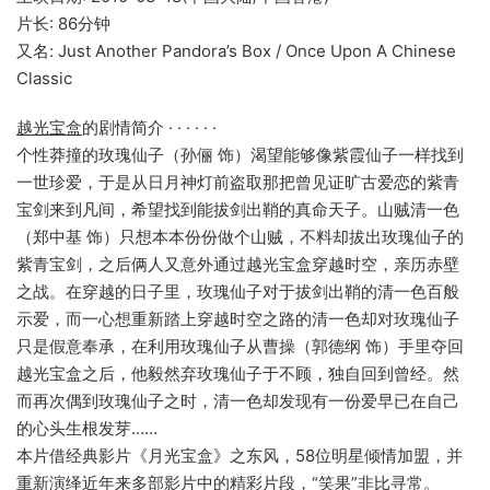
片长: 86分钟
又名: Just Another Pandora’s Box / Once Upon A Chinese
Classic
越光宝盒
的剧情简介 · · · · · ·
个性莽撞的玫瑰仙子（孙俪 饰）渴望能够像紫霞仙子一样找到
一世珍爱，于是从日月神灯前盗取那把曾见证旷古爱恋的紫青
宝剑来到凡间，希望找到能拔剑出鞘的真命天子。山贼清一色
（郑中基 饰）只想本本份份做个山贼，不料却拔出玫瑰仙子的
紫青宝剑，之后俩人又意外通过越光宝盒穿越时空，亲历赤壁
之战。在穿越的日子里，玫瑰仙子对于拔剑出鞘的清一色百般
示爱，而一心想重新踏上穿越时空之路的清一色却对玫瑰仙子
只是假意奉承，在利用玫瑰仙子从曹操（郭德纲 饰）手里夺回
越光宝盒之后，他毅然弃玫瑰仙子于不顾，独自回到曾经。然
而再次偶到玫瑰仙子之时，清一色却发现有一份爱早已在自己
的心头生根发芽……
本片借经典影片《月光宝盒》之东风，58位明星倾情加盟，并
重新演绎近年来多部影片中的精彩片段，“笑果”非比寻常。