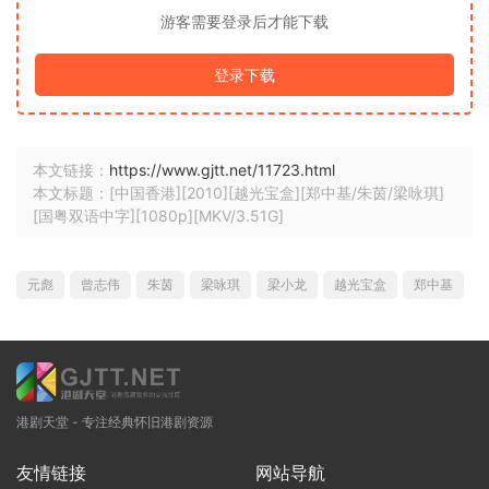
游客需要登录后才能下载
登录下载
本文链接：
https://www.gjtt.net/11723.html
本文标题：[中国香港][2010][越光宝盒][郑中基/朱茵/梁咏琪]
[国粤双语中字][1080p][MKV/3.51G]
元彪
曾志伟
朱茵
梁咏琪
梁小龙
越光宝盒
郑中基
港剧天堂 - 专注经典怀旧港剧资源
友情链接
网站导航