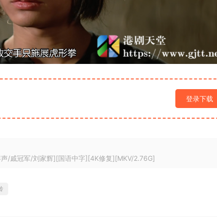
登录下载
/戚冠军/刘家辉][国语中字][4K修复][MKV/2.76G]
龄