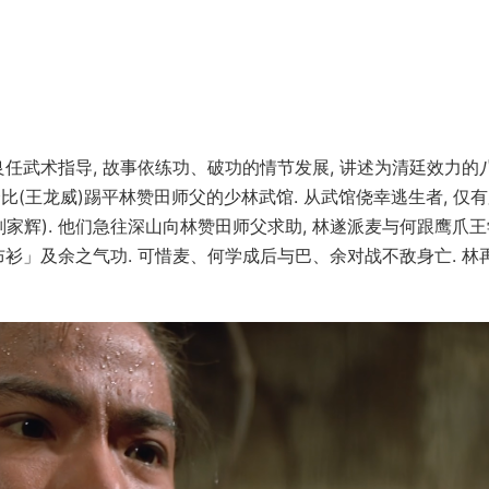
任武术指导, 故事依练功、破功的情节发展, 讲述为清廷效力的
比(王龙威)踢平林赞田师父的少林武馆. 从武馆侥幸逃生者, 仅
(刘家辉). 他们急往深山向林赞田师父求助, 林遂派麦与何跟鹰爪
衫」及余之气功. 可惜麦、何学成后与巴、余对战不敌身亡. 林