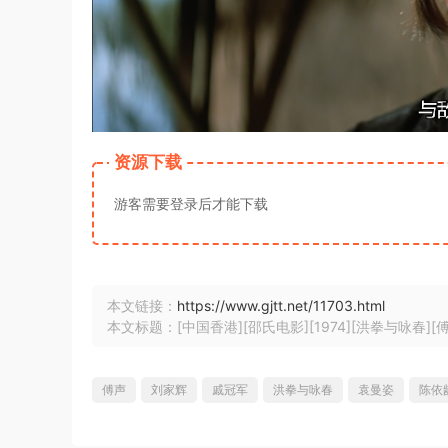
资源下载
游客需要登录后才能下载
本文链接：
https://www.gjtt.net/11703.html
本文标题：[中国香港][邵氏电影][1974][洪拳与咏春][傅声
傅声
刘家辉
戚冠军
洪拳与咏春
袁曼姿
陈依