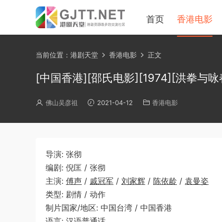
首页
香港电影
当前位置：
港剧天堂
香港电影
正文
[中国香港][邵氏电影][1974][洪拳与咏春
佛山吴彦祖
2021-04-12
香港电影
导演: 张彻
编剧: 倪匡 / 张彻
主演:
傅声
/
戚冠军
/
刘家辉
/
陈依龄
/
袁曼姿
类型: 剧情 / 动作
制片国家/地区: 中国台湾 / 中国香港
语言: 汉语普通话