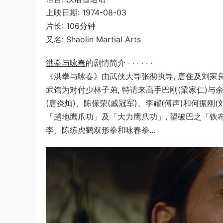
上映日期: 1974-08-03
片长: 106分钟
又名: Shaolin Martial Arts
洪拳与咏春
的剧情简介 · · · · · ·
《洪拳与咏春》由武侠大导张彻执导, 唐隹及刘家良
武馆为对付少林子弟, 特请来高手巴刚(梁家仁)与余
(唐炎灿)、陈保荣(戚冠军)、李耀(傅声)和何振刚
「趟地鹰爪功」及「大力鹰爪功」, 望破巴之「铁布
李、陈练虎鹤双形拳和咏春拳…