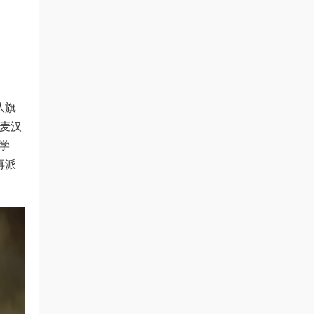
八旗
有麦汉
王学
再派