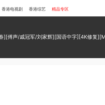
香港电视剧
香港综艺
精品专区
][傅声/戚冠军/刘家辉][国语中字][4K修复][MK