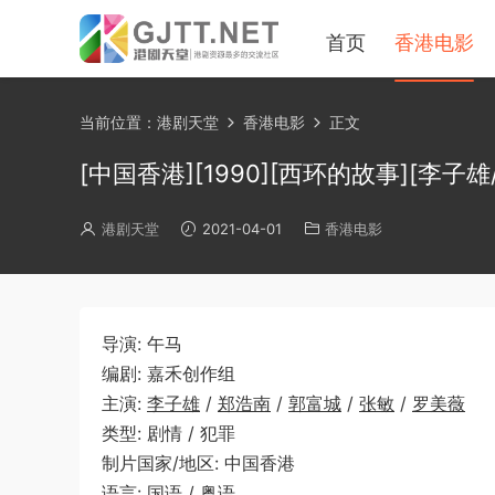
首页
香港电影
当前位置：
港剧天堂
香港电影
正文
[中国香港][1990][西环的故事][李子雄/
港剧天堂
2021-04-01
香港电影
导演: 午马
编剧: 嘉禾创作组
主演:
李子雄
/
郑浩南
/
郭富城
/
张敏
/
罗美薇
类型: 剧情 / 犯罪
制片国家/地区: 中国香港
语言: 国语 / 粤语