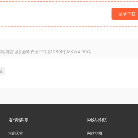
登录下载
郭富城][国粤双语中字][1080P][MKV/4.99G]
城
友情链接
网站导航
港剧天堂
网站地图