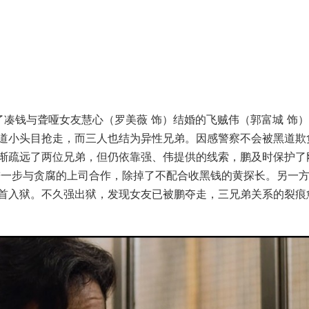
了凑钱与聋哑女友慧心（罗美薇 饰）结婚的飞贼伟（郭富城 饰
道小头目抢走，而三人也结为异性兄弟。因感警察不会被黑道欺
渐疏远了两位兄弟，但仍依靠强、伟提供的线索，鹏及时保护了
进一步与贪腐的上司合作，除掉了不配合收黑钱的黄探长。另一
首入狱。不久强出狱，发现女友已被鹏夺走，三兄弟关系的裂痕