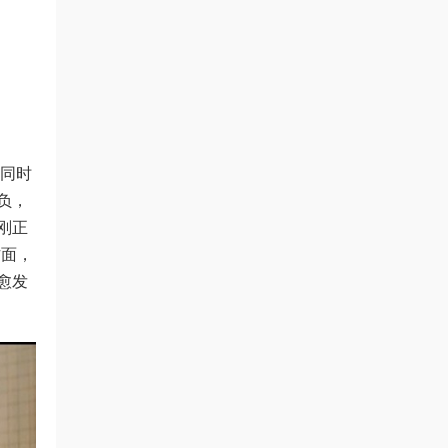
）同时
负，
刚正
方面，
愈发