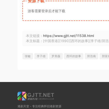
资源下载
游客需要登录后才能下载
本文链接：
https://www.gjtt.net/11538.html
本文标题：[中国香港][1990][西环的故事][李子雄/郑浩南/
张敏
李子雄
罗美薇
西环的故事
郑浩南
郭富
港剧天堂 - 专注经典怀旧港剧资源