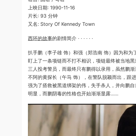
上映日期: 1990-11-16
片长: 93 分钟
又名: Story Of Kennedy Town
西环的故事
的剧情简介 · · · · · ·
扒手鹏（李子雄 饰）和强（郑浩南 饰）因为和为
盯上了一条项链而不打不相识，项链最终被当地黑
三人投考警员，而最终只有鹏得以录用，虽然鹏渐
不阿的黄探长（午马 饰），在警队脱颖而出，跟
强为了搭救被黑道绑架的伟，失手杀人，并向鹏自
明显，而鹏阴毒的性格也开始渐渐显露……