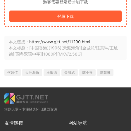
游客需要登录后才能下载
登录下载
本文链接：
https://www.gjtt.net/11290.html
本文标题：[中国香港][1996][天涯海角][金城武/陈慧琳/王敏
德][国粤双语中字][1080P][MKV/2.58G]
何超仪
天涯海角
王敏德
金城武
陈小春
陈慧琳
港剧天堂 - 专注经典怀旧港剧资源
友情链接
网站导航