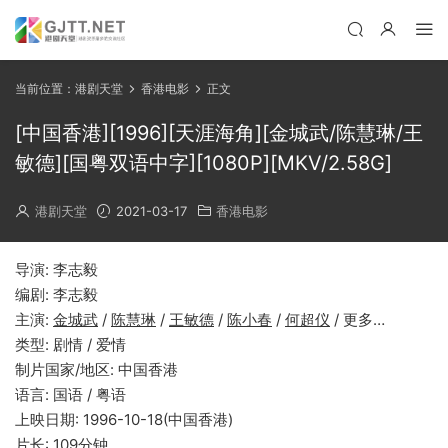
当前位置：
港剧天堂
香港电影
正文
[中国香港][1996][天涯海角][金城武/陈慧琳/王
敏德][国粤双语中字][1080P][MKV/2.58G]
港剧天堂
2021-03-17
香港电影
导演: 李志毅
编剧: 李志毅
主演:
金城武
/
陈慧琳
/
王敏德
/
陈小春
/
何超仪
/ 更多…
类型: 剧情 / 爱情
制片国家/地区: 中国香港
语言: 国语 / 粤语
上映日期: 1996-10-18(中国香港)
片长: 109分钟