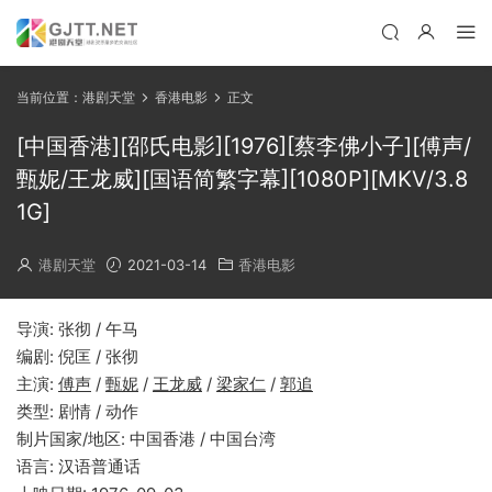
当前位置：
港剧天堂
香港电影
正文
[中国香港][邵氏电影][1976][蔡李佛小子][傅声/
甄妮/王龙威][国语简繁字幕][1080P][MKV/3.8
1G]
港剧天堂
2021-03-14
香港电影
导演: 张彻 / 午马
编剧: 倪匡 / 张彻
主演:
傅声
/
甄妮
/
王龙威
/
梁家仁
/
郭追
类型: 剧情 / 动作
制片国家/地区: 中国香港 / 中国台湾
语言: 汉语普通话