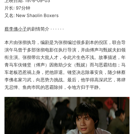
上映日期: 1976-09-03
片长: 97分钟
又名: New Shaolin Boxers
蔡李佛小子
的剧情简介 · · · · · ·
本片由张彻执导，编剧是为张彻编过很多剧本的倪匡，联合导
演午马曾于多部张彻电影任执行导演，并由傅声与甄妮夫妇领
衔主演。张彻带出大批人才，令此片生色不浅。故事描述，年
青马车伕锺坚（傅声）因救助少女（甄妮）而与恶霸结怨；马
车老板恐惹祸上身，把他辞退。锺坚决志除暴安良，随少林蔡
李佛名家习武，向恶势力挑战。最后，他学得高深武艺，将肆
无忌惮、鱼肉巿民的恶霸除掉，令地方归于平静。