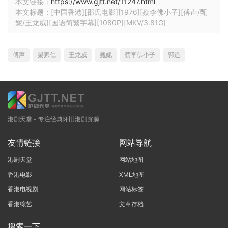
本文链接：
https://www.gjtt.net/11247.html
本文标题：[中国香港][邵氏电影][1976][蔡李佛小子][傅声/甄
妮/王龙威][国语简繁字幕][1080P][MKV/3.81G]
傅声
梁家仁
王龙威
甄妮
蔡李佛小子
郭追
港剧天堂 - 专注经典怀旧港剧资源
友情链接
网站导航
港剧天堂
网站地图
香港电影
XML地图
香港电视剧
网站标签
香港综艺
文章存档
搜索一下