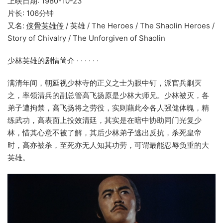
上映日期: 1980-10-23
片长: 106分钟
又名:
侠骨英雄传
/ 英雄 / The Heroes / The Shaolin Heroes /
Story of Chivalry / The Unforgiven of Shaolin
少林英雄
的剧情简介 · · · · · ·
满清年间，朝延视少林寺的正义之士为眼中钉，派官兵剿灭
之，率领清兵的副总管高飞扬原是少林大师兄。少林被灭，各
弟子遭拘禁，高飞扬将之劳役，实则藉此令各人强健体魄，精
练武功，高表面上投效清廷，其实是在暗中协助同门光复少
林，惜其心意不被了解，其后少林弟子逃出反抗，杀死皇帝
时，高亦被杀，至死亦无人知其功劳，可谓最能忍辱负重的大
英雄。