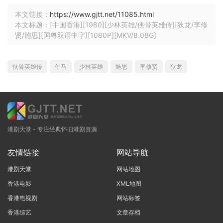
本文链接：
https://www.gjtt.net/11085.html
本文标题：[中国香港][1980][少林英雄/侠骨英雄传][狄龙/李修
贤/施思][国粤双语中字][1080P][MKV/8.08G]
侠骨英雄传
午马
少林英雄
施思
李修贤
狄龙
港剧天堂 - 专注经典怀旧港剧资源
友情链接
网站导航
港剧天堂
网站地图
香港电影
XML地图
香港电视剧
网站标签
香港综艺
文章存档