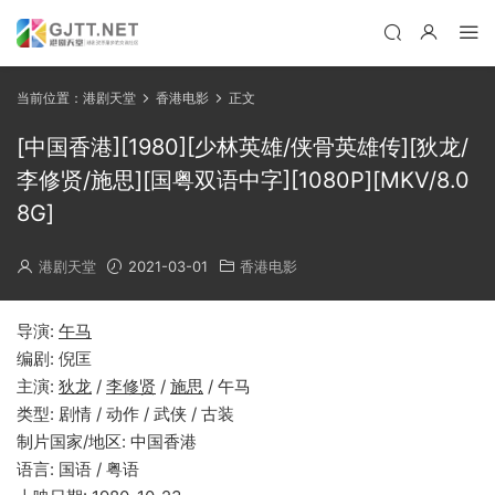
当前位置：
港剧天堂
香港电影
正文
[中国香港][1980][少林英雄/侠骨英雄传][狄龙/
李修贤/施思][国粤双语中字][1080P][MKV/8.0
8G]
港剧天堂
2021-03-01
香港电影
导演:
午马
编剧: 倪匡
主演:
狄龙
/
李修贤
/
施思
/ 午马
类型: 剧情 / 动作 / 武侠 / 古装
制片国家/地区: 中国香港
语言: 国语 / 粤语