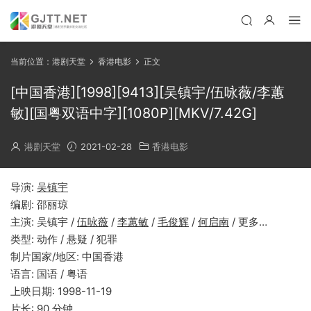
当前位置：
港剧天堂
香港电影
正文
[中国香港][1998][9413][吴镇宇/伍咏薇/李蕙
敏][国粤双语中字][1080P][MKV/7.42G]
港剧天堂
2021-02-28
香港电影
导演:
吴镇宇
编剧: 邵丽琼
主演: 吴镇宇 /
伍咏薇
/
李蕙敏
/
毛俊辉
/
何启南
/ 更多…
类型: 动作 / 悬疑 / 犯罪
制片国家/地区: 中国香港
语言: 国语 / 粤语
上映日期: 1998-11-19
片长: 90 分钟