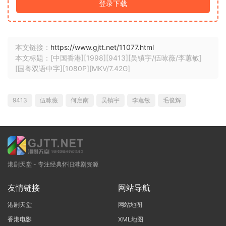
登录下载
本文链接：
https://www.gjtt.net/11077.html
本文标题：[中国香港][1998][9413][吴镇宇/伍咏薇/李蕙敏]
[国粤双语中字][1080P][MKV/7.42G]
9413
伍咏薇
何启南
吴镇宇
李蕙敏
毛俊辉
港剧天堂 - 专注经典怀旧港剧资源
友情链接
网站导航
港剧天堂
网站地图
香港电影
XML地图