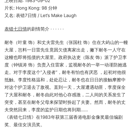
上映日期: 1983-09-02
片长: Hong Kong: 98 分钟
又名: 表错7日情 / Let’s Make Laugh
表错七日情
的剧情简介 · · · · · ·
耐冬（叶童 饰）和丈夫雷先生（张国柱 饰）住在大屿山的一幢
大屋，岂料一日雷先生竟因欠债离家出走，撇下耐冬一人守在
这幢也即将抵债的大屋里。政府执达吏（陈友 饰）派了护卫李
度（钟镇涛 饰）负责入住雷家，监视耐冬的一举一动谨防她逃
走。对于李度这个“入侵者”，耐冬有怕也有厌恶 ，起初对他很
抵触。李度性格温和，处处忍让，耐冬也在日日的接触摩擦中
对这个护卫退去了敌视。直到一天，大屋遭遇劫匪，李度保全
了大屋和耐冬，耐冬由此对他心存感激，二人间的关系发生了
突变，甚至在耐冬父母来探望时扮起了夫妻。然而，耐冬的丈
夫突然回来，李度的监护日期也将到期……
《表错七日情》在1983年获第三届香港电影金像奖最佳编剧
奖、最佳女演员奖。