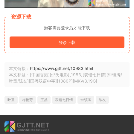
资源下载
游客需要登录后才能下载
登录下载
本文链接：
https://www.gjtt.net/10983.html
本文标题：[中国香港][邵氏电影][1983][表错七日情][钟镇涛/
叶童/陈友][国粤双语中字][1080P][MKV/3.19G]
叶童
梅艳芳
王晶
表错七日情
钟镇涛
陈友