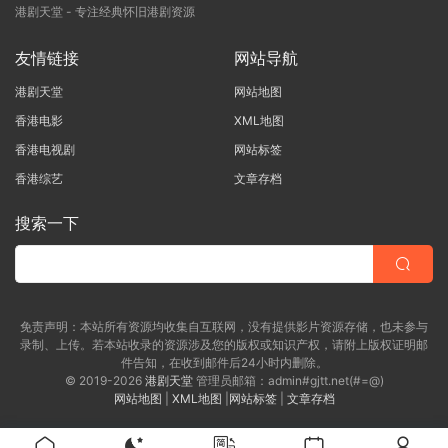
港剧天堂 - 专注经典怀旧港剧资源
友情链接
网站导航
港剧天堂
网站地图
香港电影
XML地图
香港电视剧
网站标签
香港综艺
文章存档
搜索一下
免责声明：本站所有资源均收集自互联网，没有提供影片资源存储，也未参与
录制、上传。若本站收录的资源涉及您的版权或知识产权，请附上版权证明邮
件告知，在收到邮件后24小时内删除。
© 2019-2026
港剧天堂
管理员邮箱：admin#gjtt.net(#=@)
网站地图
|
XML地图
|
网站标签
|
文章存档