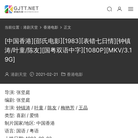
当前位置：
港剧天堂
香港电影
正文
[中国香港][邵氏电影][1983][表错七日情][钟镇
涛/叶童/陈友][国粤双语中字][1080P][MKV/3.1
9G]
港剧天堂
2021-02-21
香港电影
导演: 张坚庭
编剧: 张坚庭
主演:
钟镇涛
/
叶童
/
陈友
/
梅艳芳
/
王晶
类型: 喜剧 / 爱情
制片国家/地区: 中国香港
语言: 国语 / 粤语