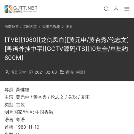
当前位置：
港剧天堂
香港电视剧
正文
[TVB][1980][龙仇凤血][黄元申/黄杏秀/伦志文]
[粤语外挂中字][GOTV源码/TS][10集全/单集约
800M]
港剧天堂
2021-02-08
香港电视剧
导演: 萧键铿
主演:
黄元申
/
黄杏秀
/
伦志文
/
关聪
/
夏雨
类型: 古装
制片国家/地区: 中国香港
语言: 粤语
首播: 1980-11-10