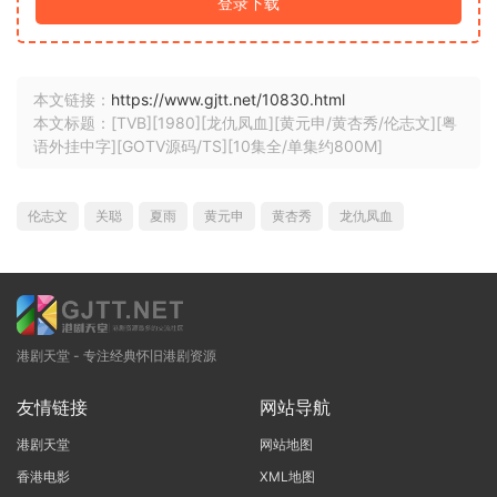
登录下载
本文链接：
https://www.gjtt.net/10830.html
本文标题：[TVB][1980][龙仇凤血][黄元申/黄杏秀/伦志文][粤
语外挂中字][GOTV源码/TS][10集全/单集约800M]
伦志文
关聪
夏雨
黄元申
黄杏秀
龙仇凤血
港剧天堂 - 专注经典怀旧港剧资源
友情链接
网站导航
港剧天堂
网站地图
香港电影
XML地图