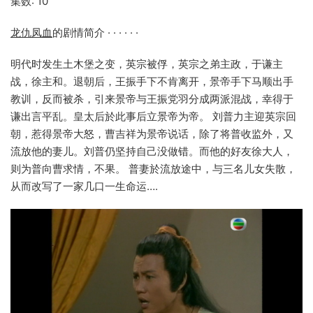
集数: 10
龙仇凤血
的剧情简介 · · · · · ·
明代时发生土木堡之变，英宗被俘，英宗之弟主政，于谦主
战，徐主和。退朝后，王振手下不肯离开，景帝手下马顺出手
教训，反而被杀，引来景帝与王振党羽分成两派混战，幸得于
谦出言平乱。皇太后於此事后立景帝为帝。 刘普力主迎英宗回
朝，惹得景帝大怒，曹吉祥为景帝说话，除了将普收监外，又
流放他的妻儿。刘普仍坚持自己没做错。而他的好友徐大人，
则为普向曹求情，不果。 普妻於流放途中，与三名儿女失散，
从而改写了一家几口一生命运….