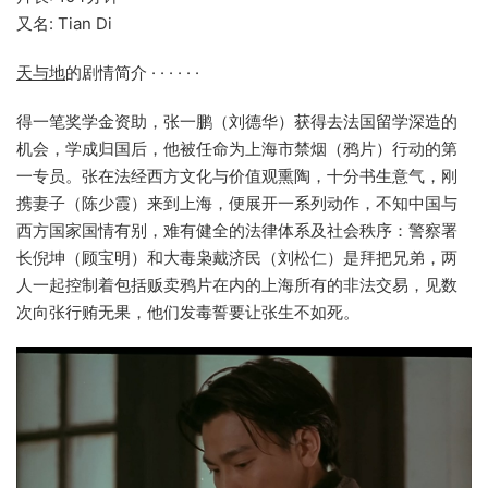
又名: Tian Di
天与地
的剧情简介 · · · · · ·
得一笔奖学金资助，张一鹏（刘德华）获得去法国留学深造的
机会，学成归国后，他被任命为上海市禁烟（鸦片）行动的第
一专员。张在法经西方文化与价值观熏陶，十分书生意气，刚
携妻子（陈少霞）来到上海，便展开一系列动作，不知中国与
西方国家国情有别，难有健全的法律体系及社会秩序：警察署
长倪坤（顾宝明）和大毒枭戴济民（刘松仁）是拜把兄弟，两
人一起控制着包括贩卖鸦片在内的上海所有的非法交易，见数
次向张行贿无果，他们发毒誓要让张生不如死。