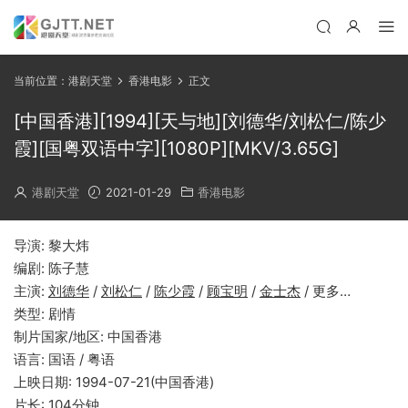
当前位置：
港剧天堂
香港电影
正文
[中国香港][1994][天与地][刘德华/刘松仁/陈少
霞][国粤双语中字][1080P][MKV/3.65G]
港剧天堂
2021-01-29
香港电影
导演: 黎大炜
编剧: 陈子慧
主演:
刘德华
/
刘松仁
/
陈少霞
/
顾宝明
/
金士杰
/ 更多…
类型: 剧情
制片国家/地区: 中国香港
语言: 国语 / 粤语
上映日期: 1994-07-21(中国香港)
片长: 104分钟