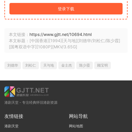
登录下载
本文链接：
https://www.gjtt.net/10694.html
本文标题：[中国香港][1994][天与地][刘德华/刘松仁/陈少霞]
[国粤双语中字][1080P][MKV/3.65G]
刘德华
刘松仁
天与地
金士杰
陈少霞
顾宝明
港剧天堂 - 专注经典怀旧港剧资源
友情链接
网站导航
港剧天堂
网站地图