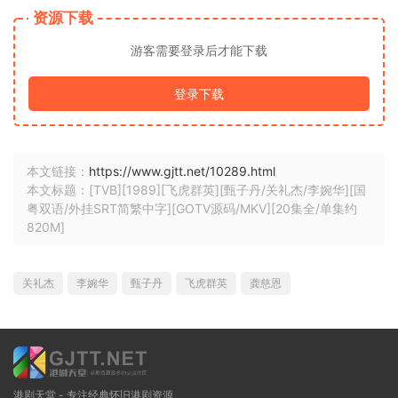
资源下载
游客需要登录后才能下载
登录下载
本文链接：
https://www.gjtt.net/10289.html
本文标题：[TVB][1989][飞虎群英][甄子丹/关礼杰/李婉华][国
粤双语/外挂SRT简繁中字][GOTV源码/MKV][20集全/单集约
820M]
关礼杰
李婉华
甄子丹
飞虎群英
龚慈恩
港剧天堂 - 专注经典怀旧港剧资源