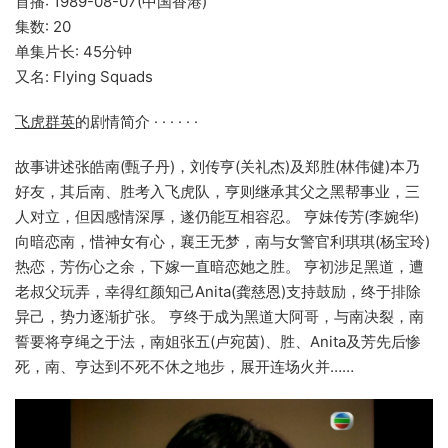
首播: 1989-08-07(中国香港)
集数: 20
单集片长: 45分钟
又名: Flying Squads
飞虎群英
的剧情简介 · · · · · ·
故事讲述张皓南(甄子丹)，刘传亨(关礼杰)及郑胜(林伟健)本乃
好友，其后南、胜考入飞虎队，亨则继承其父之黑帮事业，三
人对立，但因感情深厚，遂仍能互相容忍。 亨妹传芳(李婉华)
向暗恋南，惜神女有心，襄王无梦，南与女警官利琪琪(杨宝玲)
热恋，芳伤心之余，下嫁一直暗恋她之胜。 亨初涉足黑道，遭
老叔父玩弄，幸得红颜知己Anita(龚慈恩)支持鼓励，终于排除
异己，势力逐渐扩张。 亨终于成为黑道大阿哥，与南决裂，南
誓要将亨绳之于法，南姐张五(卢宛茵)、胜、Anita及芳先后惨
死，南、亨达到不死不休之地步，展开连场火并……