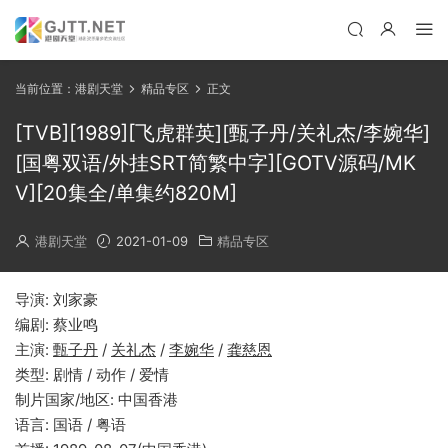
当前位置：
港剧天堂
精品专区
正文
[TVB][1989][飞虎群英][甄子丹/关礼杰/李婉华]
[国粤双语/外挂SRT简繁中字][GOTV源码/MK
V][20集全/单集约820M]
港剧天堂
2021-01-09
精品专区
导演: 刘家豪
编剧: 蔡业鸣
主演:
甄子丹
/
关礼杰
/
李婉华
/
龚慈恩
类型: 剧情 / 动作 / 爱情
制片国家/地区: 中国香港
语言: 国语 / 粤语