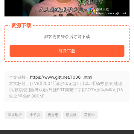
资源下载
游客需要登录后才能下载
登录下载
本文链接：
https://www.gjtt.net/10061.html
本文标题：[TVB][2004][赤沙印记@四叶草.2][杨秀惠/司徒瑞
祈/蔡淇俊][国粤双语/外挂SRT简繁中字][GOTV源码/MKV][13
集全/单集约800M]
司徒瑞祈
徐子淇
杨秀惠
蔡淇俊
马德钟