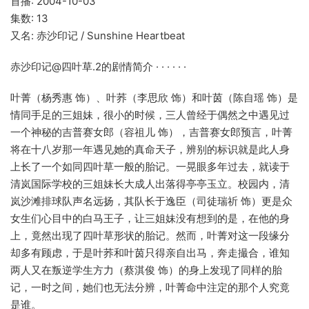
首播: 2004-10-03
集数: 13
又名: 赤沙印记 / Sunshine Heartbeat
赤沙印记@四叶草.2的剧情简介 · · · · · ·
叶菁（杨秀惠 饰）、叶荞（李思欣 饰）和叶茵（陈自瑶 饰）是
情同手足的三姐妹，很小的时候，三人曾经于偶然之中遇见过
一个神秘的吉普赛女郎（容祖儿 饰），吉普赛女郎预言，叶菁
将在十八岁那一年遇见她的真命天子，辨别的标识就是此人身
上长了一个如同四叶草一般的胎记。一晃眼多年过去，就读于
清岚国际学校的三姐妹长大成人出落得亭亭玉立。校园内，清
岚沙滩排球队声名远扬，其队长于逸臣（司徒瑞祈 饰）更是众
女生们心目中的白马王子，让三姐妹没有想到的是，在他的身
上，竟然出现了四叶草形状的胎记。然而，叶菁对这一段缘分
却多有顾虑，于是叶荞和叶茵只得亲自出马，奔走撮合，谁知
两人又在叛逆学生方力（蔡淇俊 饰）的身上发现了同样的胎
记，一时之间，她们也无法分辨，叶菁命中注定的那个人究竟
是谁。