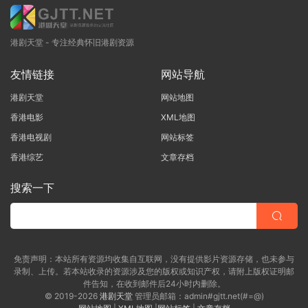
港剧天堂 - 专注经典怀旧港剧资源
友情链接
网站导航
港剧天堂
网站地图
香港电影
XML地图
香港电视剧
网站标签
香港综艺
文章存档
搜索一下
免责声明：本站所有资源均收集自互联网，没有提供影片资源存储，也未参与
录制、上传。若本站收录的资源涉及您的版权或知识产权，请附上版权证明邮
件告知，在收到邮件后24小时内删除。
© 2019-2026
港剧天堂
管理员邮箱：admin#gjtt.net(#=@)