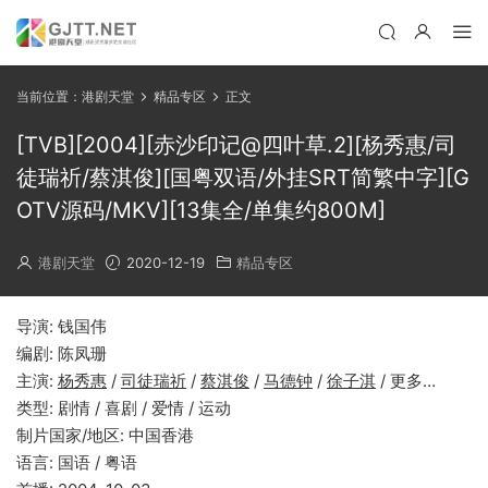
当前位置：
港剧天堂
精品专区
正文
[TVB][2004][赤沙印记@四叶草.2][杨秀惠/司
徒瑞祈/蔡淇俊][国粤双语/外挂SRT简繁中字][G
OTV源码/MKV][13集全/单集约800M]
港剧天堂
2020-12-19
精品专区
导演: 钱国伟
编剧: 陈凤珊
主演:
杨秀惠
/
司徒瑞祈
/
蔡淇俊
/
马德钟
/
徐子淇
/ 更多…
类型: 剧情 / 喜剧 / 爱情 / 运动
制片国家/地区: 中国香港
语言: 国语 / 粤语