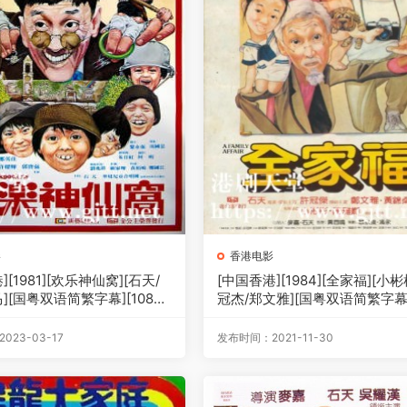
影
香港电影
][1981][欢乐神仙窝][石天/
[中国香港][1984][全家福][小彬
][国粤双语简繁字幕][1080
冠杰/郑文雅][国粤双语简繁字幕]
2.59G]
0p][MKV/4.95G]
023-03-17
发布时间：2021-11-30