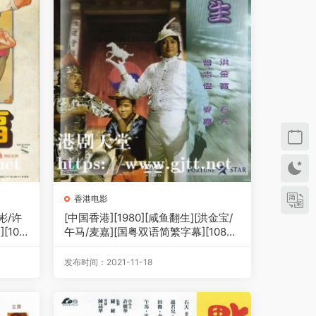
香港电影
彬/许
[中国香港][1980][咸鱼翻生][洪金宝/
[108
午马/麦嘉][国粤双语简繁字幕][1080
p][MKV/4.72G]
发布时间：2021-11-18