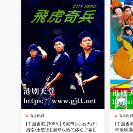
香港电影
香港电
[中国香港][1985][飞虎奇兵][石天/郑
[中国香港
浩南/王敏德][国粤双语简体硬字幕][1
林振康/