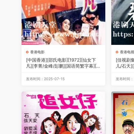
香港电影
香港电
[中国香港][邵氏电影][1972][仙女下
[佳视剧集
凡][李菁/金峰/彭鹏][国语简繁字幕][1
儿/石天]
080p][MKV/4.11G]
R下载版][
约1.3G]
发布时间：2025-07-15
发布时间：2