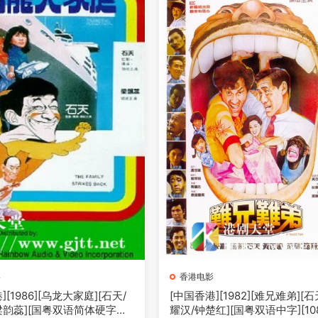
影
香港电影
][1986][乌龙大家庭][石天/
[中国香港][1982][难兄难弟][石
梁韵蕊][国粤双语简体硬字幕]
耀汉/钟楚红][国粤双语中字][108