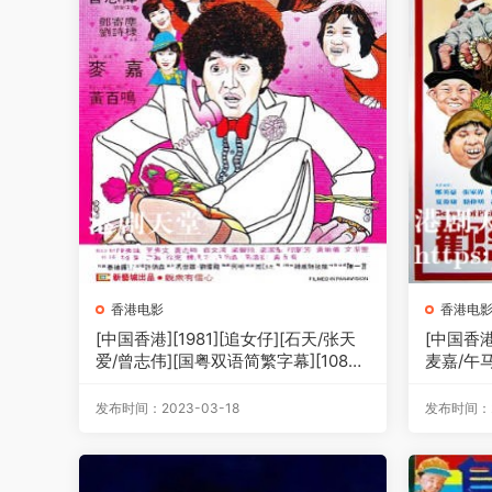
香港电影
香港电
[中国香港][1981][追女仔][石天/张天
[中国香港
爱/曾志伟][国粤双语简繁字幕][1080
麦嘉/午马
p][MKV/2.76G]
p][MKV/
发布时间：2023-03-18
发布时间：2