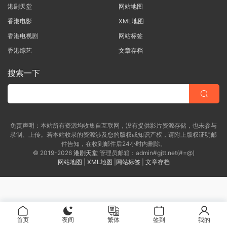
港剧天堂
网站地图
香港电影
XML地图
香港电视剧
网站标签
香港综艺
文章存档
搜索一下
免责声明：本站所有资源均收集自互联网，没有提供影片资源存储，也未参与
录制、上传。若本站收录的资源涉及您的版权或知识产权，请附上版权证明邮
件告知，在收到邮件后24小时内删除。
© 2019-2026
港剧天堂
管理员邮箱：admin#gjtt.net(#=@)
网站地图
|
XML地图
|
网站标签
|
文章存档
首页
夜间
繁体
签到
我的