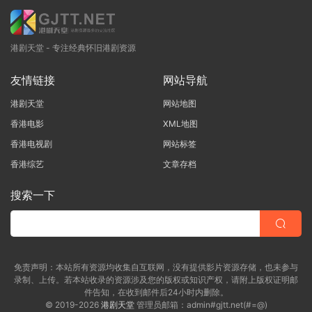
港剧天堂 - 专注经典怀旧港剧资源
友情链接
网站导航
港剧天堂
网站地图
香港电影
XML地图
香港电视剧
网站标签
香港综艺
文章存档
搜索一下
免责声明：本站所有资源均收集自互联网，没有提供影片资源存储，也未参与
录制、上传。若本站收录的资源涉及您的版权或知识产权，请附上版权证明邮
件告知，在收到邮件后24小时内删除。
© 2019-2026
港剧天堂
管理员邮箱：admin#gjtt.net(#=@)