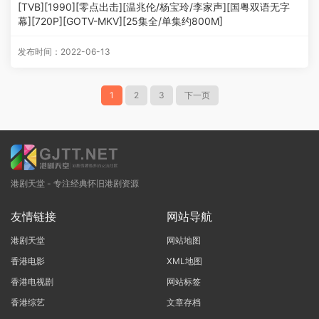
[TVB][1990][零点出击][温兆伦/杨宝玲/李家声][国粤双语无字
幕][720P][GOTV-MKV][25集全/单集约800M]
发布时间：2022-06-13
1
2
3
下一页
港剧天堂 - 专注经典怀旧港剧资源
友情链接
网站导航
港剧天堂
网站地图
香港电影
XML地图
香港电视剧
网站标签
香港综艺
文章存档