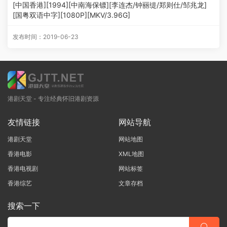
[中国香港][1994][中南海保镖][李连杰/钟丽缇/郑则仕/邹兆龙]
[国粤双语中字][1080P][MKV/3.96G]
发布时间：2019-06-23
港剧天堂 - 专注经典怀旧港剧资源
友情链接
网站导航
港剧天堂
网站地图
香港电影
XML地图
香港电视剧
网站标签
香港综艺
文章存档
搜索一下