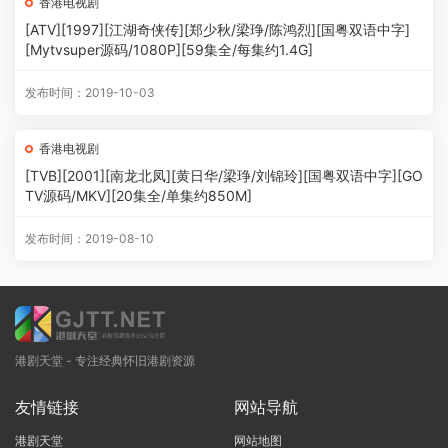
香港电视剧
[ATV][1997][江湖奇侠传][郑少秋/梁琤/陈鸿烈][国粤双语中字]
[Mytvsuper源码/1080P][59集全/每集约1.4G]
发布时间：2019-10-03
香港电视剧
[TVB][2001][南龙北凤][黄日华/梁琤/刘锦玲][国粤双语中字][GO
TV源码/MKV][20集全/单集约850M]
发布时间：2019-08-10
港剧天堂 - 专注经典怀旧港剧资源
友情链接
网站导航
港剧天堂
网站地图