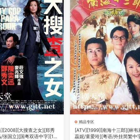
影
精品专区
][2008][大搜查之女][郑秀
[ATV][1999][南海十三郎][林韦
/张国立][国粤双语中字][108
蕊妮/童爱玲][粤语/外挂简繁中字