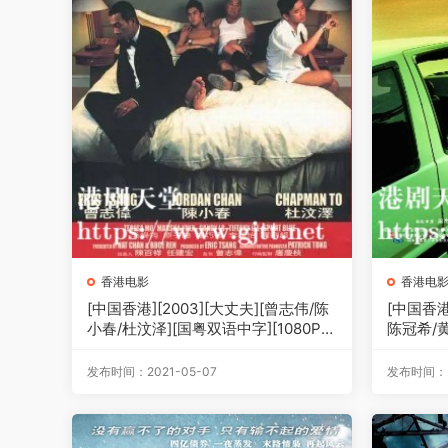
香港电影
香港电
[中国香港][2003][大丈夫][曾志伟/陈
[中国香港
小春/杜汶泽][国粤双语中字][1080P]
陈冠希/黄
[MKV/2.16G]
P][MKV/
发布时间：2021-05-07
发布时间：20