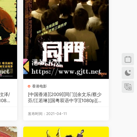
香港电影
杜汶泽/
[中国香港][2009][同门][余文乐/蔡少
080
芬/江若琳][国粤双语中字][1080p][M
KV/6.65G]
发布时间：2021-04-11