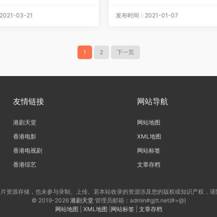
/7.35G]
亚视源码/1080P][20集全/每集约
G]
21-03-21
发布时间：2021-01-07
1
2
下一页
友情链接
网站导航
港剧天堂
网站地图
香港电影
XML地图
香港电视剧
网站标签
香港综艺
文章存档
片资源存储，也未参与录制、上传。若本站收录的资源涉及您的版权或知识产权，请
© 2019-2026
港剧天堂
管理员邮箱：admin#gjtt.net(#=@)
网站地图
|
XML地图
|
网站标签
|
文章存档