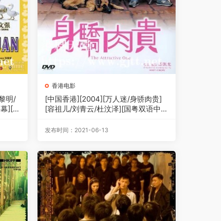
香港电影
[黎明/
[中国香港][2004][万人迷/身骄肉贵]
][1
[容祖儿/刘青云/杜汶泽][国粤双语中
字][1080P][MKV/3.43G]
发布时间：2021-06-13