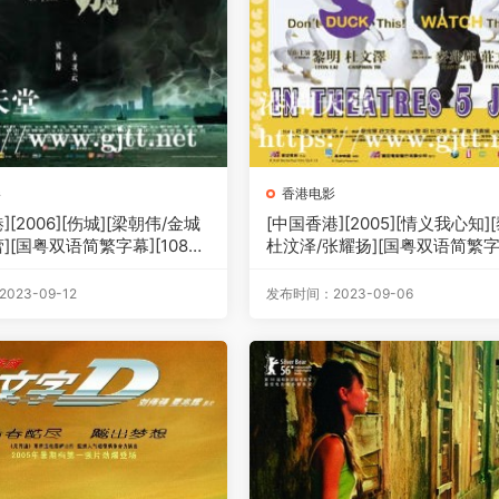
影
香港电影
][2006][伤城][梁朝伟/金城
[中国香港][2005][情义我心知]
][国粤双语简繁字幕][1080
杜汶泽/张耀扬][国粤双语简繁字幕
2.96G]
080p][MKV/2.54G]
23-09-12
发布时间：2023-09-06