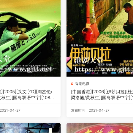
影
香港电影
][2005][头文字D][周杰伦/
[中国香港][2006][伊莎贝拉][
秋生][国粤双语中字][1080
梁洛施/黄秋生][国粤双语中字][1
3.83G]
p][MKV/3.08G]
21-04-27
发布时间：2021-04-27