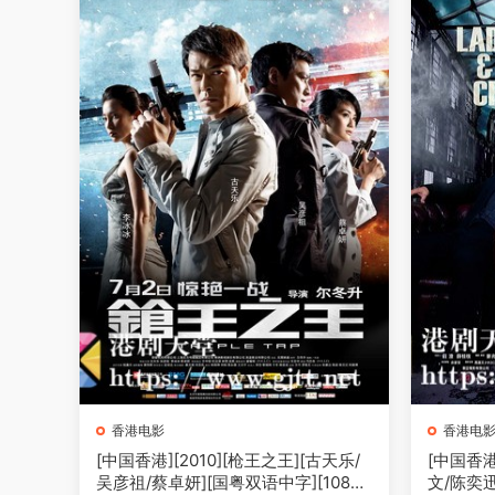
香港电影
香港电
[中国香港][2010][枪王之王][古天乐/
[中国香港
吴彦祖/蔡卓妍][国粤双语中字][1080
文/陈奕迅