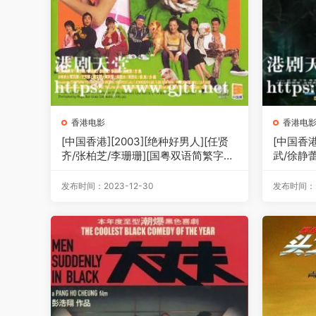
香港电影
香港电
[中国香港][2003][绝种好男人][任贤
[中国香港
齐/张柏芝/李珊珊][国粤双语简繁字幕]
武/徐静蕾
[1080p][MKV/2.91G]
p][MKV/
发布时间：2023-12-30
发布时间：20