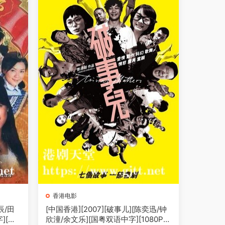
香港电影
辰/田
[中国香港][2007][破事儿][陈奕迅/钟
][新
欣潼/余文乐][国粤双语中字][1080P]