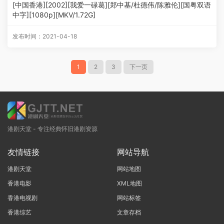
[中国香港][2002][我爱一碌葛][郑中基/杜德伟/陈雅伦][国粤双语
中字][1080p][MKV/1.72G]
发布时间：2021-04-18
1
2
3
下一页
港剧天堂 - 专注经典怀旧港剧资源
友情链接
网站导航
港剧天堂
网站地图
香港电影
XML地图
香港电视剧
网站标签
香港综艺
文章存档