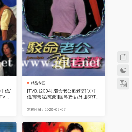
精品专区
方中信/
[TVB][2004][驳命老公追老婆][方中
TV源
信/郭羡妮/陈豪][国粤双语/外挂SRT简
繁中字][GOTV源码/MKV][20集全/单
集约850M]
发布时间：2020-05-07