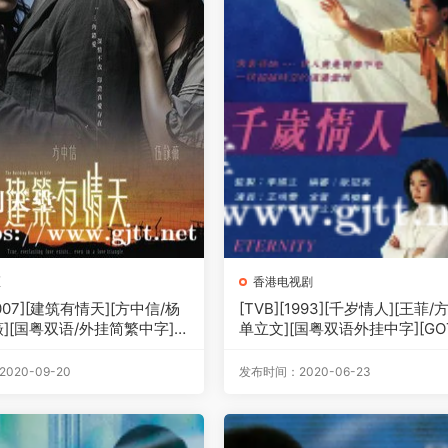
区
香港电视剧
2007][建筑有情天][方中信/杨
[TVB][1993][千岁情人][王菲/
薇][国粤双语/外挂简繁中字]
单立文][国粤双语外挂中字][GO
源码/MKV][20集全/每集约820
码/TS][20集全/每集约940M]
020-09-20
发布时间：2020-06-23