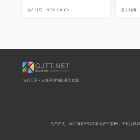
源码/TS][20集全/每集约890M]
RT简繁中
集/单集约
发布时间：2020-04-06
发布时间：20
港剧天堂 - 专注经典怀旧港剧资源
免责声明：本站所有资源均收集自互联网，没有提供影