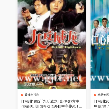
香港电视剧
精品专
[TVB][1992][九反威龙][郑伊健/方中
[TVB]
信/邵美琪][国粤双语外挂中字][GOTV
中信/徐