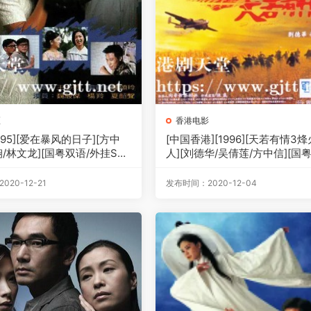
区
香港电影
[1995][爱在暴风的日子][方中
[中国香港][1996][天若有情3
/林文龙][国粤双语/外挂SRT
人][刘德华/吴倩莲/方中信][国
[GOTV源码/MKV][20集全/
中字][1080P][MKV/2.59G]
0M]
20-12-21
发布时间：2020-12-04