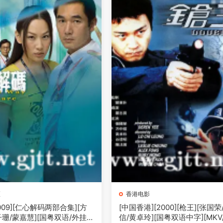
区
香港电影
[2009][仁心解码两部合集][方
[中国香港][2000][枪王][张国
子珊/蒙嘉慧][国粤双语/外挂S
信/黄卓玲][国粤双语中字][MKV/