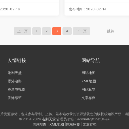
字][GOTV源码/MKV][共45
G/1080P]
810M]
20-02-16
发布时间：2020-02-14
上一页
1
2
3
4
下一页
跳转
友情链接
网站导航
港剧天堂
网站地图
香港电影
XML地图
香港电视剧
网站标签
香港综艺
文章存档
片资源存储，也未参与录制、上传。若本站收录的资源涉及您的版权或知识产权，请
© 2019-2026
港剧天堂
管理员邮箱：admin#gjtt.net(#=@)
网站地图
|
XML地图
|
网站标签
|
文章存档