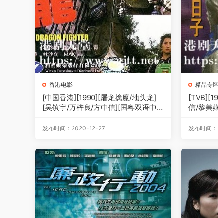
香港电影
精品专
[中国香港][1990][屠龙擒魔/地头龙]
[TVB]
[吴镇宇/万梓良/方中信][国粤双语中
信/黎美娴
字][1080P][MKV/3.84G]
简繁中字]
单集约85
发布时间：2020-12-27
发布时间：20