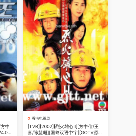
香港电视剧
荣/方中
[TVB][2002][烈火雄心Ⅱ][方中信/王
4.02
喜/陈慧珊][国粤双语中字][GOTV源