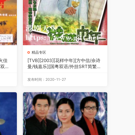
精品专区
烽火佳
[TVB][2003][花样中年][方中信/佘诗
粤双语
曼/钱嘉乐][国粤双语/外挂SRT简繁中
字][GOTV源码/MKV][20集全/单集约
830M]
发布时间：2020-11-27