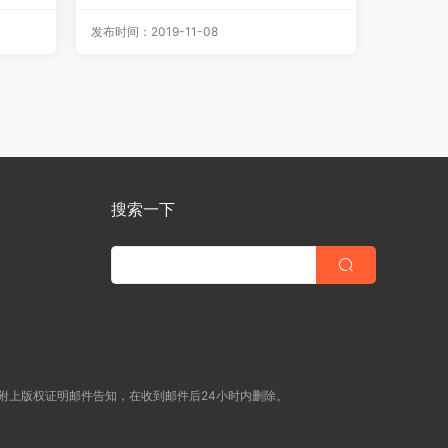
码/MKV][35集全/每集约800M]
发布时间：2019-11-08
搜索一下
附上版权证明邮件告知，在收到邮件后24小时内删除。