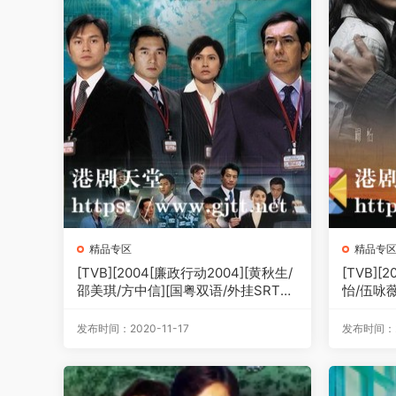
精品专区
精品专
[TVB][2004[廉政行动2004][黄秋生/
[TVB][
邵美琪/方中信][国粤双语/外挂SRT简
怡/伍咏
繁中字][GOTV源码/MKV][5集全/单集
[GOTV
约800M]
M]
发布时间：2020-11-17
发布时间：2