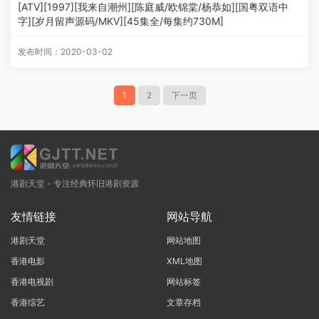
[ATV][1997][我来自潮州][陈庭威/欧锦棠/杨恭如][国粤双语中
字][岁月留声源码/MKV][45集全/每集约730M]
发布时间：2020-03-02
1
2
下一页
港剧天堂 - 专注经典怀旧港剧资源
友情链接
网站导航
港剧天堂
网站地图
香港电影
XML地图
香港电视剧
网站标签
香港综艺
文章存档