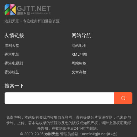
港剧天堂 - 专注经典怀旧港剧资源
友情链接
网站导航
港剧天堂
网站地图
香港电影
XML地图
香港电视剧
网站标签
香港综艺
文章存档
搜索一下
免责声明：本站所有资源均收集自互联网，没有提供影片资源存储，也未参与
录制、上传。若本站收录的资源涉及您的版权或知识产权，请附上版权证明邮
件告知，在收到邮件后24小时内删除。
© 2019-2026
港剧天堂
管理员邮箱：admin#gjtt.net(#=@)