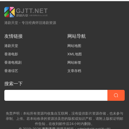
港剧天堂 - 专注经典怀旧港剧资源
友情链接
网站导航
港剧天堂
网站地图
香港电影
XML地图
香港电视剧
网站标签
香港综艺
文章存档
搜索一下
免责声明：本站所有资源均收集自互联网，没有提供影片资源存储，也未参与
录制、上传。若本站收录的资源涉及您的版权或知识产权，请附上版权证明邮
件告知，在收到邮件后24小时内删除。
© 2019-2026
港剧天堂
管理员邮箱：admin#gjtt.net(#=@)