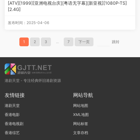
[ATV][1999][亚洲电视台庆][粤语无字幕][新亚视][1080P-TS]
[2.4G]
发布时间：2025-04-06
1
2
3
...
7
下一页
跳转
港剧天堂 - 专注经典怀旧港剧资源
友情链接
网站导航
港剧天堂
网站地图
香港电影
XML地图
香港电视剧
网站标签
香港综艺
文章存档