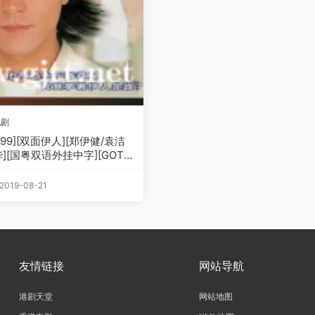
视剧
1999][双面伊人][郑伊健/袁洁
][国粤双语外挂中字][GOTV
V][20集全/每集约800M]
19-08-21
友情链接
网站导航
港剧天堂
网站地图