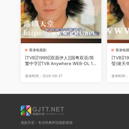
香港电视剧
香港电
[TVB][1999][双面伊人][国粤双语/简
[TVB][
繁中字][TVB Anywhere WEB-DL 10
莹/谢天华
80P H264 AAC MP4][20集全][24.13
源码/MK
G]
发布时间：2025-09-27
发布时间：20
港剧天堂 - 专注经典怀旧港剧资源