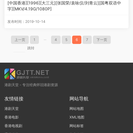
[中国香港][1996][大三元][张国荣/袁咏仪/刘青云][国粤双语中
字][MKV/4.19G/1080P]
发布时间：2019-10-14
上一页
1
···
4
5
6
7
下一页
跳转
港剧天堂 - 专注经典怀旧港剧资源
友情链接
网站导航
港剧天堂
网站地图
香港电影
XML地图
香港电视剧
网站标签