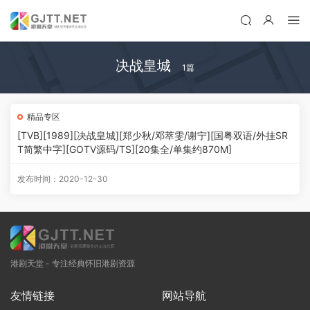
决战皇城
1篇
精品专区
[TVB][1989][决战皇城][郑少秋/邓萃雯/谢宁][国粤双语/外挂SR
T简繁中字][GOTV源码/TS][20集全/单集约870M]
发布时间：2020-12-30
港剧天堂 - 专注经典怀旧港剧资源
友情链接
网站导航